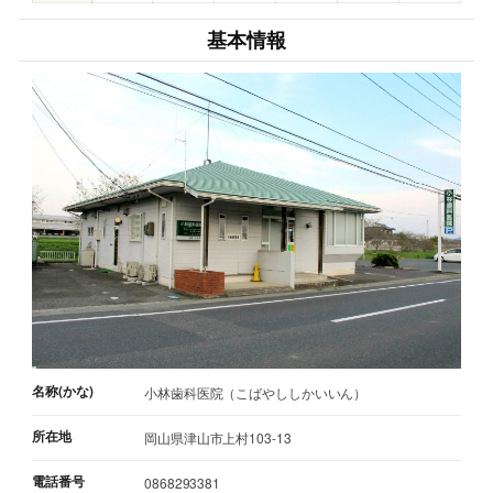
基本情報
名称(かな)
小林歯科医院（こばやししかいいん）
所在地
岡山県津山市上村103-13
電話番号
0868293381