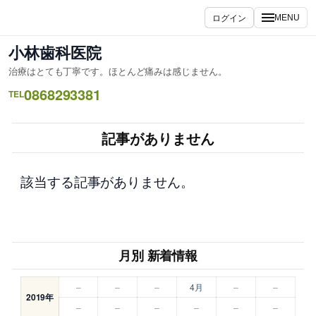
内
ログイン
MENU
容
を
小林歯科医院
ス
治療はとても丁寧です。ほとんど痛みは感じません。
キ
0868293381
ッ
TEL
プ
記事がありません
該当する記事がありません。
月別 新着情報
–
–
–
4月
–
–
2019年
–
–
–
–
–
–