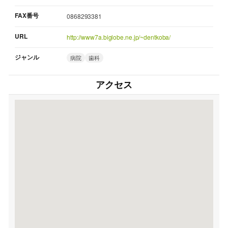
FAX番号
0868293381
URL
http://www7a.biglobe.ne.jp/~dentkoba/
ジャンル
病院
歯科
アクセス