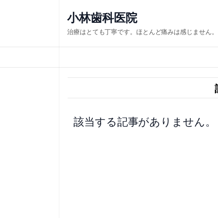
内
小林歯科医院
容
治療はとても丁寧です。ほとんど痛みは感じません。
を
ス
キ
ッ
プ
該当する記事がありません。