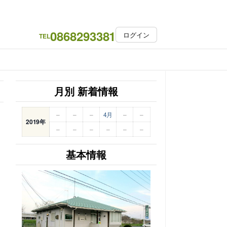
0868293381
ログイン
TEL
月別 新着情報
–
–
–
4月
–
–
2019年
–
–
–
–
–
–
基本情報