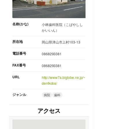
名称(かな)
小林歯科医院（こばやしし
かいいん）
所在地
岡山県津山市上村103-13
電話番号
0868293381
FAX番号
0868293381
URL
http://www7a.biglobe.ne.jp/~
dentkoba/
ジャンル
病院
歯科
アクセス