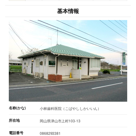
基本情報
名称(かな)
小林歯科医院（こばやししかいいん）
所在地
岡山県津山市上村103-13
電話番号
0868293381