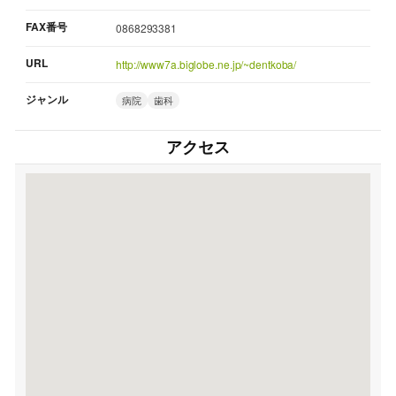
FAX番号
0868293381
URL
http://www7a.biglobe.ne.jp/~dentkoba/
ジャンル
病院
歯科
アクセス