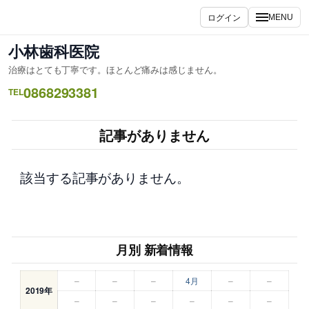
内
ログイン
MENU
容
を
小林歯科医院
ス
治療はとても丁寧です。ほとんど痛みは感じません。
キ
0868293381
ッ
TEL
プ
記事がありません
該当する記事がありません。
月別 新着情報
–
–
–
4月
–
–
2019年
–
–
–
–
–
–