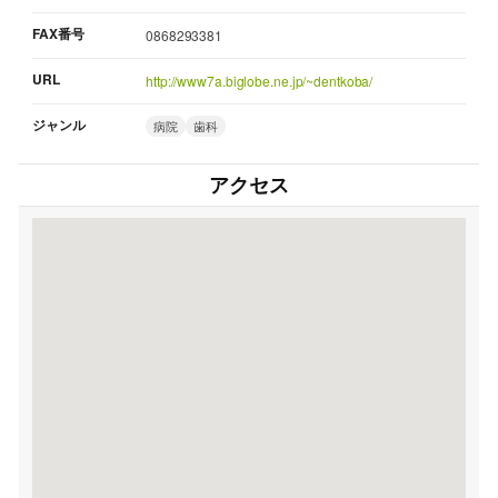
FAX番号
0868293381
URL
http://www7a.biglobe.ne.jp/~dentkoba/
ジャンル
病院
歯科
アクセス