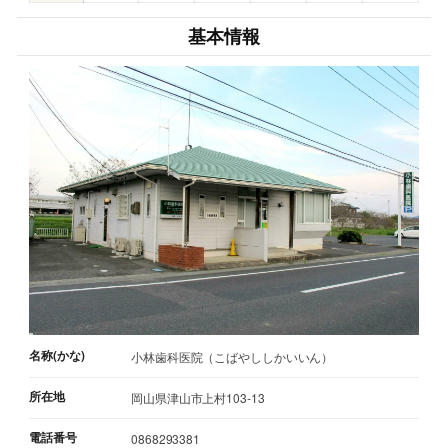
基本情報
名称(かな)
小林歯科医院（こばやししかいいん）
所在地
岡山県津山市上村103-13
電話番号
0868293381