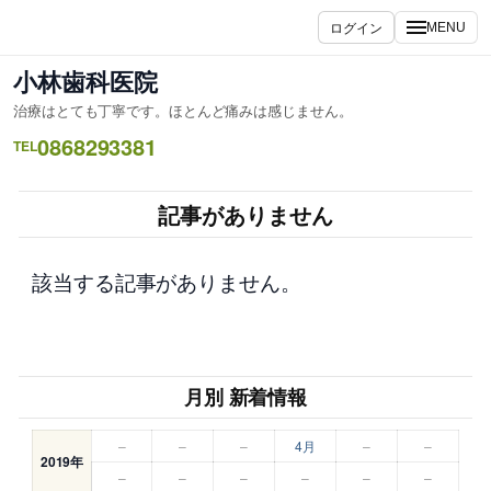
内
ログイン
MENU
容
を
小林歯科医院
ス
治療はとても丁寧です。ほとんど痛みは感じません。
キ
0868293381
ッ
TEL
プ
記事がありません
該当する記事がありません。
月別 新着情報
–
–
–
4月
–
–
2019年
–
–
–
–
–
–