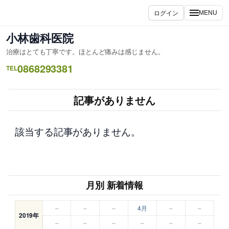
内
ログイン
MENU
容
を
小林歯科医院
ス
治療はとても丁寧です。ほとんど痛みは感じません。
キ
0868293381
ッ
TEL
プ
記事がありません
該当する記事がありません。
月別 新着情報
–
–
–
4月
–
–
2019年
–
–
–
–
–
–