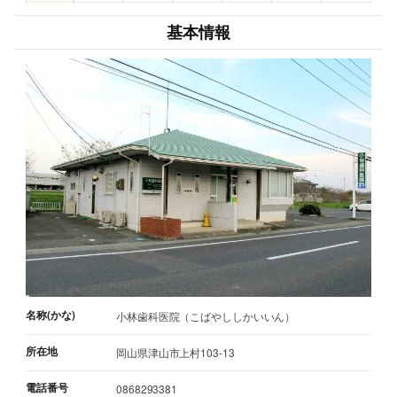
基本情報
名称(かな)
小林歯科医院（こばやししかいいん）
所在地
岡山県津山市上村103-13
電話番号
0868293381