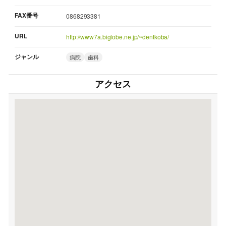
FAX番号
0868293381
URL
http://www7a.biglobe.ne.jp/~dentkoba/
ジャンル
病院
歯科
アクセス