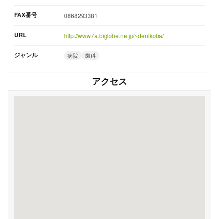
FAX番号
0868293381
URL
http://www7a.biglobe.ne.jp/~dentkoba/
ジャンル
病院
歯科
アクセス