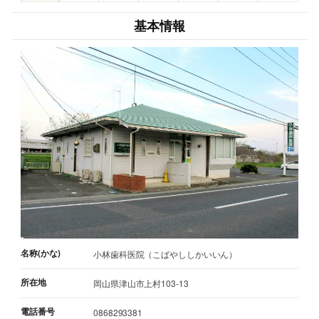
基本情報
名称(かな)
小林歯科医院（こばやししかいいん）
所在地
岡山県津山市上村103-13
電話番号
0868293381