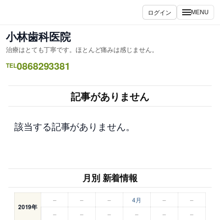
内
ログイン
MENU
容
を
小林歯科医院
ス
治療はとても丁寧です。ほとんど痛みは感じません。
キ
0868293381
ッ
TEL
プ
記事がありません
該当する記事がありません。
月別 新着情報
–
–
–
4月
–
–
2019年
–
–
–
–
–
–