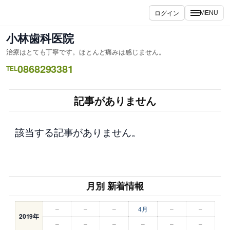
内
ログイン
MENU
容
を
小林歯科医院
ス
治療はとても丁寧です。ほとんど痛みは感じません。
キ
0868293381
ッ
TEL
プ
記事がありません
該当する記事がありません。
月別 新着情報
–
–
–
4月
–
–
2019年
–
–
–
–
–
–