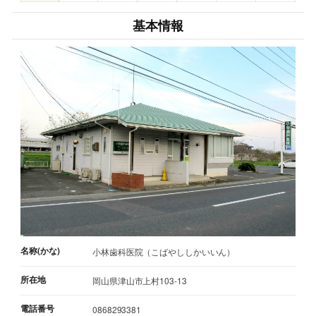
基本情報
名称(かな)
小林歯科医院（こばやししかいいん）
所在地
岡山県津山市上村103-13
電話番号
0868293381