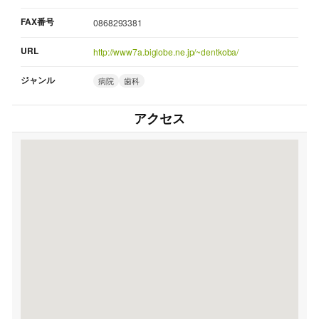
FAX番号
0868293381
URL
http://www7a.biglobe.ne.jp/~dentkoba/
ジャンル
病院
歯科
アクセス