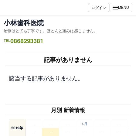
内
ログイン
MENU
容
を
小林歯科医院
ス
治療はとても丁寧です。ほとんど痛みは感じません。
キ
0868293381
ッ
TEL
プ
記事がありません
該当する記事がありません。
月別 新着情報
–
–
–
4月
–
–
2019年
–
–
–
–
–
–