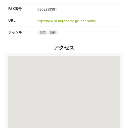
FAX番号
0868293381
URL
http://www7a.biglobe.ne.jp/~dentkoba/
ジャンル
病院
歯科
アクセス