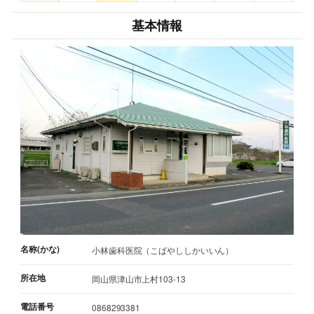
基本情報
名称(かな)
小林歯科医院（こばやししかいいん）
所在地
岡山県津山市上村103-13
電話番号
0868293381