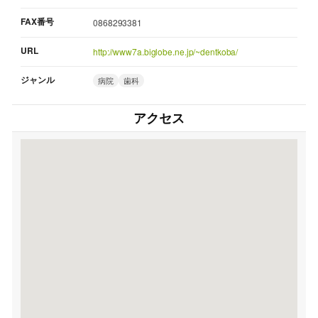
FAX番号
0868293381
URL
http://www7a.biglobe.ne.jp/~dentkoba/
ジャンル
病院
歯科
アクセス