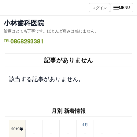
内
ログイン
MENU
容
を
小林歯科医院
ス
治療はとても丁寧です。ほとんど痛みは感じません。
キ
0868293381
ッ
TEL
プ
記事がありません
該当する記事がありません。
月別 新着情報
–
–
–
4月
–
–
2019年
–
–
–
–
–
–