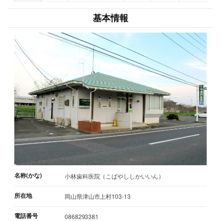
基本情報
名称(かな)
小林歯科医院（こばやししかいいん）
所在地
岡山県津山市上村103-13
電話番号
0868293381