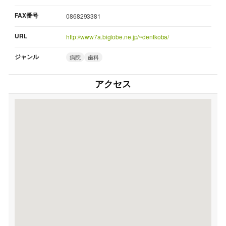
FAX番号
0868293381
URL
http://www7a.biglobe.ne.jp/~dentkoba/
ジャンル
病院
歯科
アクセス