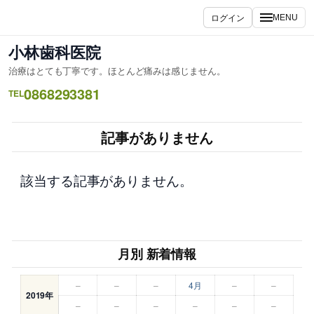
内
ログイン
MENU
容
を
小林歯科医院
ス
治療はとても丁寧です。ほとんど痛みは感じません。
キ
0868293381
ッ
TEL
プ
記事がありません
該当する記事がありません。
月別 新着情報
–
–
–
4月
–
–
2019年
–
–
–
–
–
–