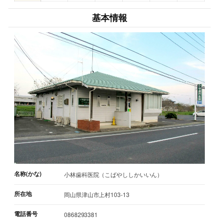
基本情報
名称(かな)
小林歯科医院（こばやししかいいん）
所在地
岡山県津山市上村103-13
電話番号
0868293381