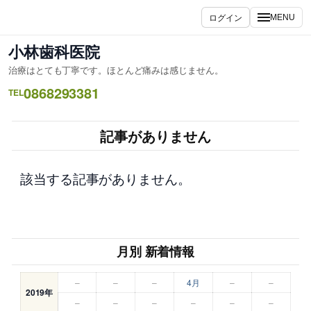
内
ログイン
MENU
容
を
小林歯科医院
ス
治療はとても丁寧です。ほとんど痛みは感じません。
キ
0868293381
ッ
TEL
プ
記事がありません
該当する記事がありません。
月別 新着情報
–
–
–
4月
–
–
2019年
–
–
–
–
–
–