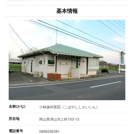
基本情報
名称(かな)
小林歯科医院（こばやししかいいん）
所在地
岡山県津山市上村103-13
電話番号
0868293381