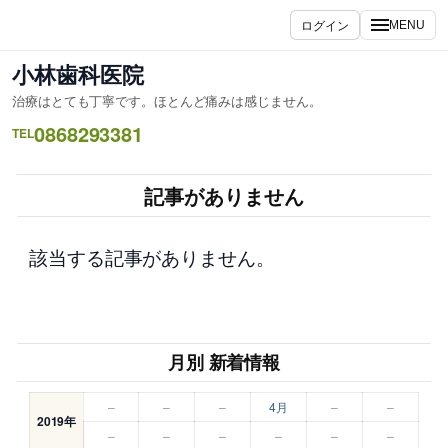
内
ログイン
MENU
容
を
小林歯科医院
ス
治療はとても丁寧です。ほとんど痛みは感じません。
キ
0868293381
ッ
TEL
プ
記事がありません
該当する記事がありません。
月別 新着情報
–
–
–
4月
–
–
2019年
–
–
–
–
–
–