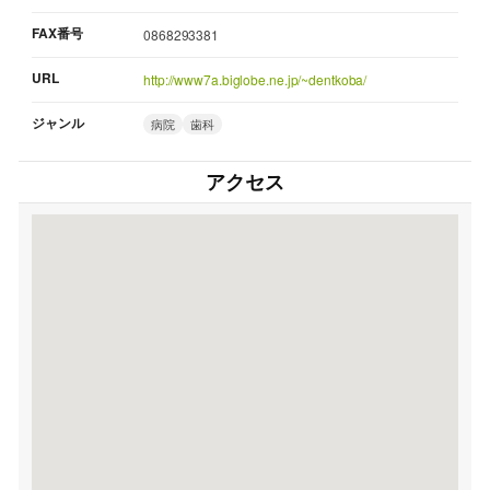
FAX番号
0868293381
URL
http://www7a.biglobe.ne.jp/~dentkoba/
ジャンル
病院
歯科
アクセス