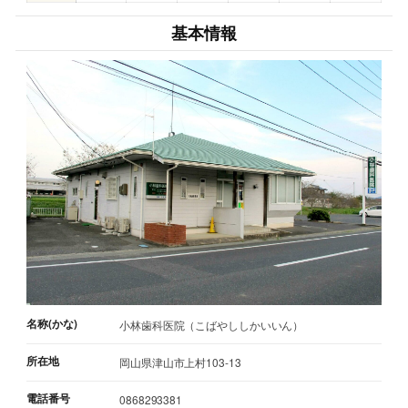
基本情報
名称(かな)
小林歯科医院（こばやししかいいん）
所在地
岡山県津山市上村103-13
電話番号
0868293381