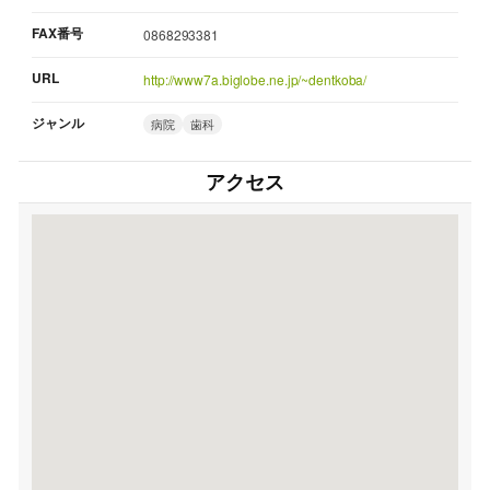
FAX番号
0868293381
URL
http://www7a.biglobe.ne.jp/~dentkoba/
ジャンル
病院
歯科
アクセス