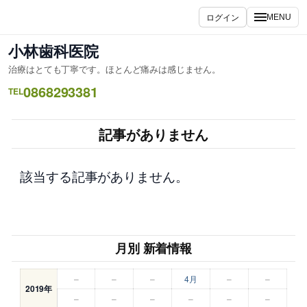
内
ログイン
MENU
容
を
小林歯科医院
ス
治療はとても丁寧です。ほとんど痛みは感じません。
キ
0868293381
ッ
TEL
プ
記事がありません
該当する記事がありません。
月別 新着情報
–
–
–
4月
–
–
2019年
–
–
–
–
–
–