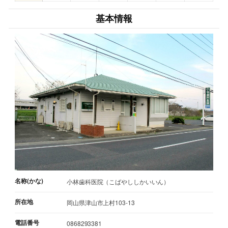
基本情報
名称(かな)
小林歯科医院（こばやししかいいん）
所在地
岡山県津山市上村103-13
電話番号
0868293381