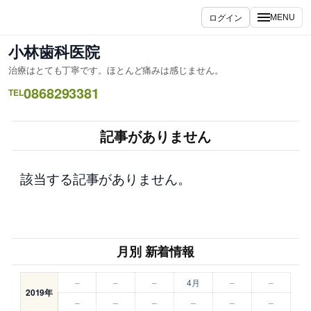
内
ログイン
MENU
容
を
小林歯科医院
ス
治療はとても丁寧です。ほとんど痛みは感じません。
キ
0868293381
ッ
TEL
プ
記事がありません
該当する記事がありません。
月別 新着情報
–
–
–
4月
–
–
2019年
–
–
–
–
–
–