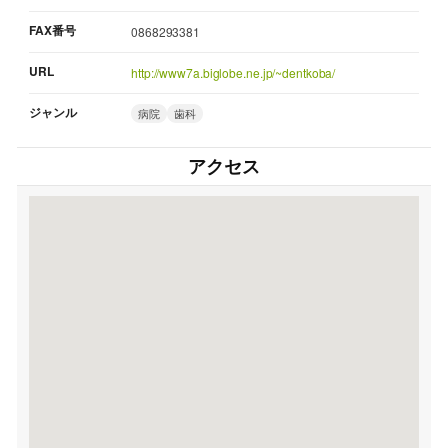
FAX番号
0868293381
URL
http://www7a.biglobe.ne.jp/~dentkoba/
ジャンル
病院
歯科
アクセス