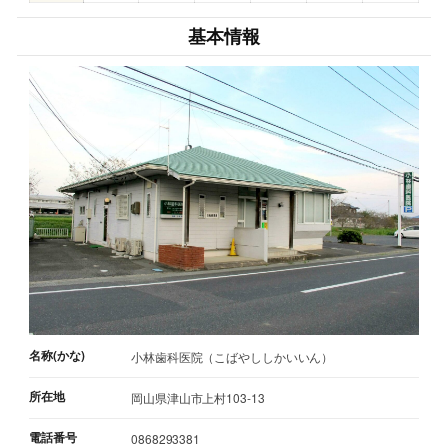
基本情報
名称(かな)
小林歯科医院（こばやししかいいん）
所在地
岡山県津山市上村103-13
電話番号
0868293381