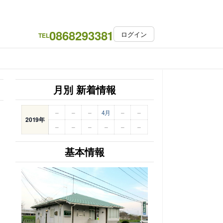
0868293381
ログイン
TEL
月別 新着情報
–
–
–
4月
–
–
2019年
–
–
–
–
–
–
基本情報