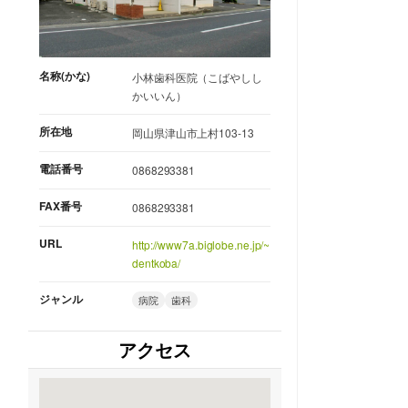
名称(かな)
小林歯科医院（こばやしし
かいいん）
所在地
岡山県津山市上村103-13
電話番号
0868293381
FAX番号
0868293381
URL
http://www7a.biglobe.ne.jp/~
dentkoba/
ジャンル
病院
歯科
アクセス