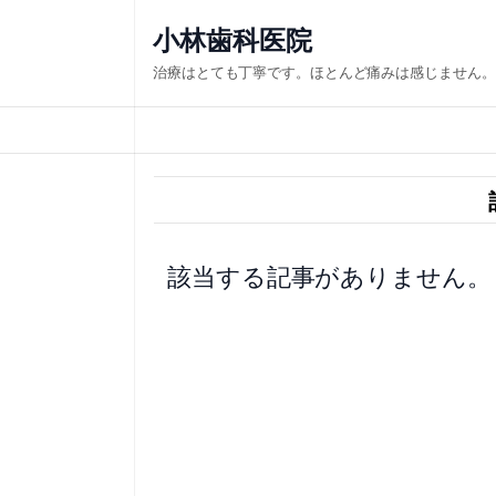
内
小林歯科医院
容
治療はとても丁寧です。ほとんど痛みは感じません。
を
ス
キ
ッ
プ
該当する記事がありません。