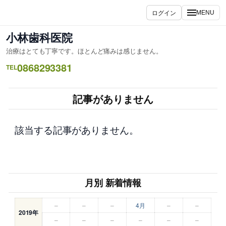
内
ログイン
MENU
容
を
小林歯科医院
ス
治療はとても丁寧です。ほとんど痛みは感じません。
キ
0868293381
ッ
TEL
プ
記事がありません
該当する記事がありません。
月別 新着情報
–
–
–
4月
–
–
2019年
–
–
–
–
–
–