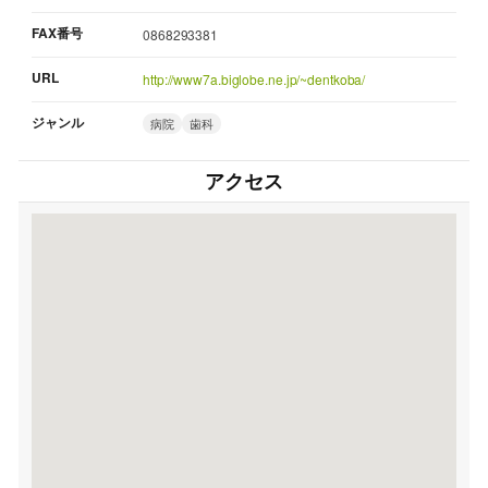
FAX番号
0868293381
URL
http://www7a.biglobe.ne.jp/~dentkoba/
ジャンル
病院
歯科
アクセス