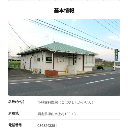
基本情報
名称(かな)
小林歯科医院（こばやししかいいん）
所在地
岡山県津山市上村103-13
電話番号
0868293381