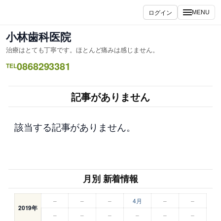
内
ログイン
MENU
容
を
小林歯科医院
ス
治療はとても丁寧です。ほとんど痛みは感じません。
キ
0868293381
ッ
TEL
プ
記事がありません
該当する記事がありません。
月別 新着情報
–
–
–
4月
–
–
2019年
–
–
–
–
–
–