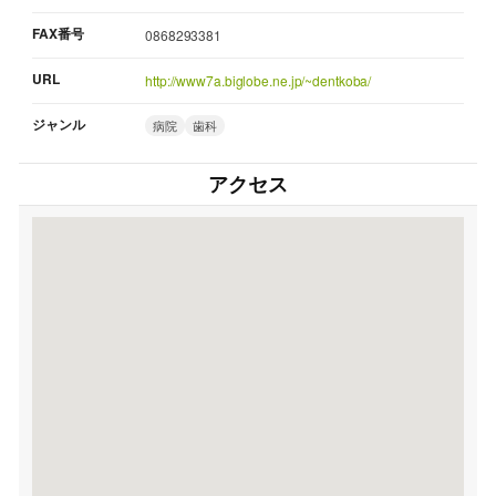
FAX番号
0868293381
URL
http://www7a.biglobe.ne.jp/~dentkoba/
ジャンル
病院
歯科
アクセス