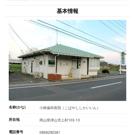
基本情報
名称(かな)
小林歯科医院（こばやししかいいん）
所在地
岡山県津山市上村103-13
電話番号
0868293381