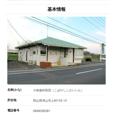
基本情報
名称(かな)
小林歯科医院（こばやししかいいん）
所在地
岡山県津山市上村103-13
電話番号
0868293381