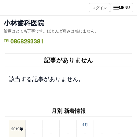
内
ログイン
MENU
容
を
小林歯科医院
ス
治療はとても丁寧です。ほとんど痛みは感じません。
キ
0868293381
ッ
TEL
プ
記事がありません
該当する記事がありません。
月別 新着情報
–
–
–
4月
–
–
2019年
–
–
–
–
–
–