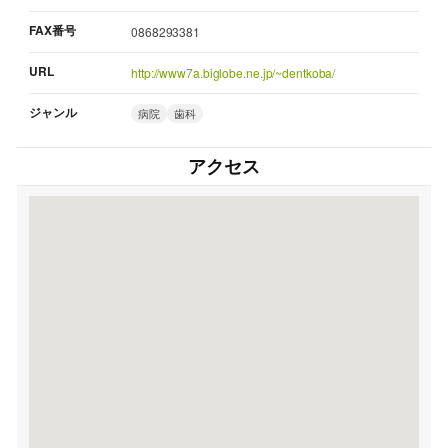
FAX番号
0868293381
URL
http://www7a.biglobe.ne.jp/~dentkoba/
ジャンル
病院
歯科
アクセス