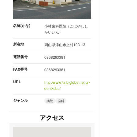
名称(かな)
小林歯科医院（こばやしし
かいいん）
所在地
岡山県津山市上村103-13
電話番号
0868293381
FAX番号
0868293381
URL
http://www7a.biglobe.ne.jp/~
dentkoba/
ジャンル
病院
歯科
アクセス