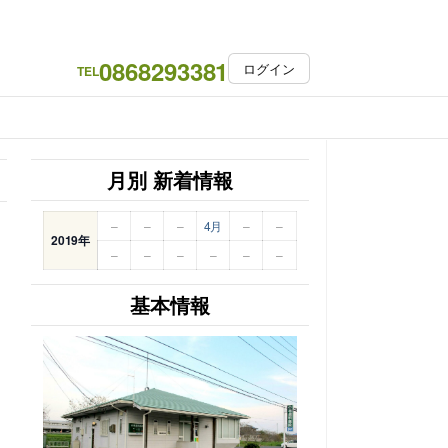
0868293381
ログイン
TEL
月別 新着情報
–
–
–
4月
–
–
2019年
–
–
–
–
–
–
基本情報