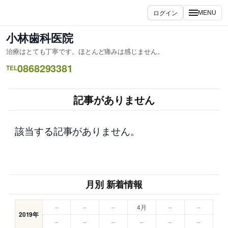
内
ログイン
MENU
容
を
小林歯科医院
ス
治療はとても丁寧です。ほとんど痛みは感じません。
キ
0868293381
ッ
TEL
プ
記事がありません
該当する記事がありません。
月別 新着情報
–
–
–
4月
–
–
2019年
–
–
–
–
–
–