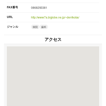
FAX番号
0868293381
URL
http://www7a.biglobe.ne.jp/~dentkoba/
ジャンル
病院
歯科
アクセス