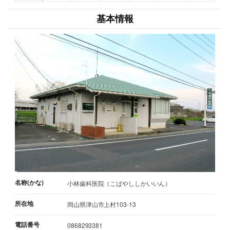
基本情報
名称(かな)
小林歯科医院（こばやししかいいん）
所在地
岡山県津山市上村103-13
電話番号
0868293381