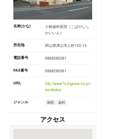
名称(かな)
小林歯科医院（こばやしし
かいいん）
所在地
岡山県津山市上村103-13
電話番号
0868293381
FAX番号
0868293381
URL
http://www7a.biglobe.ne.jp/~
dentkoba/
ジャンル
病院
歯科
アクセス