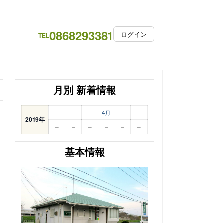
0868293381
ログイン
TEL
月別 新着情報
–
–
–
4月
–
–
2019年
–
–
–
–
–
–
基本情報