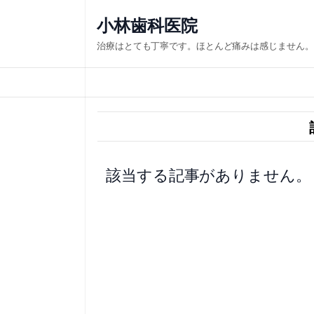
内
小林歯科医院
容
治療はとても丁寧です。ほとんど痛みは感じません。
を
ス
キ
ッ
プ
該当する記事がありません。