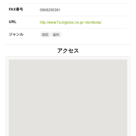
FAX番号
0868293381
URL
http://www7a.biglobe.ne.jp/~dentkoba/
ジャンル
病院
歯科
アクセス