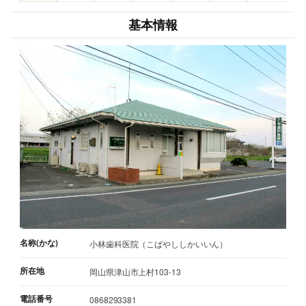
基本情報
名称(かな)
小林歯科医院（こばやししかいいん）
所在地
岡山県津山市上村103-13
電話番号
0868293381