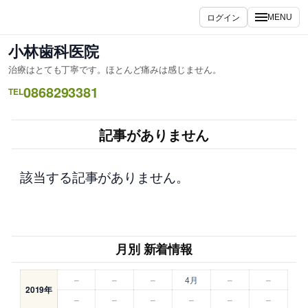
内
ログイン
MENU
容
を
小林歯科医院
ス
治療はとても丁寧です。ほとんど痛みは感じません。
キ
0868293381
ッ
TEL
プ
記事がありません
該当する記事がありません。
月別 新着情報
–
–
–
4月
–
–
2019年
–
–
–
–
–
–