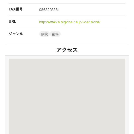
FAX番号
0868293381
URL
http://www7a.biglobe.ne.jp/~dentkoba/
ジャンル
病院
歯科
アクセス