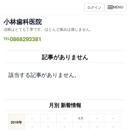
内
ログイン
MENU
容
を
小林歯科医院
ス
治療はとても丁寧です。ほとんど痛みは感じません。
キ
0868293381
ッ
TEL
プ
記事がありません
該当する記事がありません。
月別 新着情報
–
–
–
4月
–
–
2019年
–
–
–
–
–
–