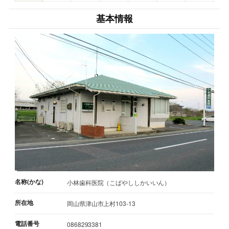
基本情報
名称(かな)
小林歯科医院（こばやししかいいん）
所在地
岡山県津山市上村103-13
電話番号
0868293381