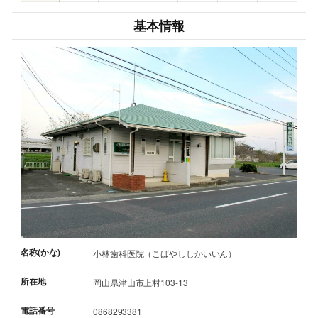
基本情報
名称(かな)
小林歯科医院（こばやししかいいん）
所在地
岡山県津山市上村103-13
電話番号
0868293381