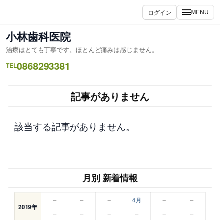
内
ログイン
MENU
容
を
小林歯科医院
ス
治療はとても丁寧です。ほとんど痛みは感じません。
キ
0868293381
ッ
TEL
プ
記事がありません
該当する記事がありません。
月別 新着情報
–
–
–
4月
–
–
2019年
–
–
–
–
–
–