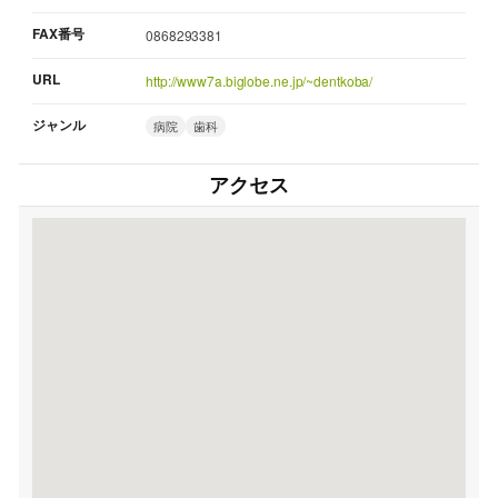
FAX番号
0868293381
URL
http://www7a.biglobe.ne.jp/~dentkoba/
ジャンル
病院
歯科
アクセス