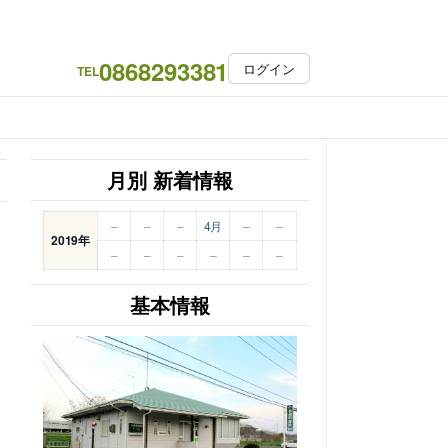
0868293381
ログイン
TEL
月別 新着情報
–
–
–
4月
–
–
2019年
–
–
–
–
–
–
基本情報