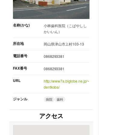
名称(かな)
小林歯科医院（こばやしし
かいいん）
所在地
岡山県津山市上村103-13
電話番号
0868293381
FAX番号
0868293381
URL
http://www7a.biglobe.ne.jp/~
dentkoba/
ジャンル
病院
歯科
アクセス