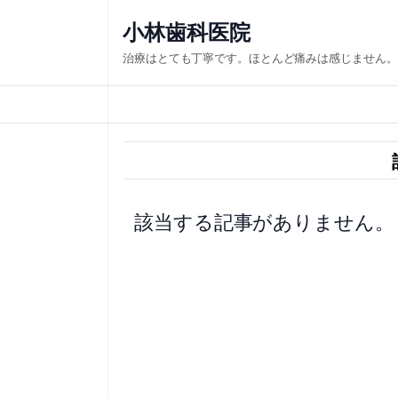
内
小林歯科医院
容
治療はとても丁寧です。ほとんど痛みは感じません。
を
ス
キ
ッ
プ
該当する記事がありません。