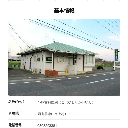
基本情報
名称(かな)
小林歯科医院（こばやししかいいん）
所在地
岡山県津山市上村103-13
電話番号
0868293381