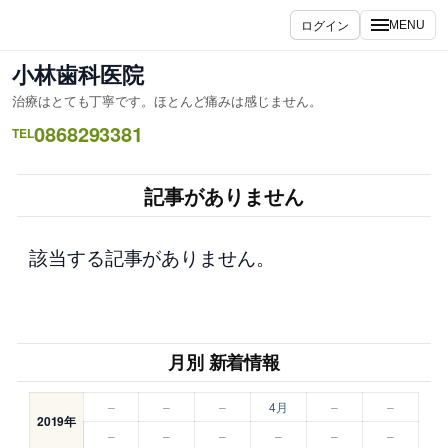
内
ログイン
MENU
容
を
小林歯科医院
ス
治療はとても丁寧です。ほとんど痛みは感じません。
キ
0868293381
ッ
TEL
プ
記事がありません
該当する記事がありません。
月別 新着情報
–
–
–
4月
–
–
2019年
–
–
–
–
–
–