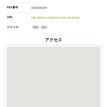
FAX番号
0868293381
URL
http://www7a.biglobe.ne.jp/~dentkoba/
ジャンル
病院
歯科
アクセス